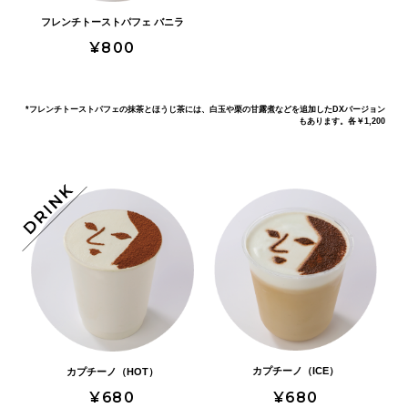
フレンチトーストパフェ バニラ
¥800
フレンチトーストパフェ ほうじ
フレンチトーストパフェ 抹茶
フレンチトーストパフェ バニラ
抹茶パフェ
ほうじ茶パフェ
茶
*フレンチトーストパフェの抹茶とほうじ茶には、白玉や栗の甘露煮などを追加したDXバージョン
お店のオーブンで焼いたフレンチトースト。 オリジナルの濃い宇治抹茶
お店のオーブンで焼いたフレンチトースト。 バニラアイスがほどよく溶
カプチーノ（HOT）
カプチーノ（ICE）
抹茶カプチーノ（HOT）
抹茶カプチーノ（ICE）
もあります。各￥1,200
オリジナルの宇治抹茶アイスクリームと抹茶ゼリーを満喫してくださ
ほうじ茶からつくったおいしい具材を重ねて、重ねて。ふわっと香っ
お店のオーブンで焼いたフレンチトースト。 オリジナルの濃いほうじ茶
アイスがほどよく溶けて、いい感じ。 底に敷いたザクザククッキー、と
けて、いい感じ。 底に敷いたザクザククッキー、とろ～りシロップ、生
い。 ニッキクランチで食感も楽しく！栗と白玉で、満足感たっぷりで
て、ほっとリラックスする甘さのパフェ。 きれいな琥珀のようなほうじ
アイスがほどよく溶けて、いい感じ。 底に敷いたザクザククッキー、と
ろ～りシロップ、生クリームなどとともに、 スプーンで食べるフレンチ
クリームなどとともに、 スプーンで食べるフレンチトーストを堪能して
※価格はすべて税込です。
※価格はすべて税込です。
※価格はすべて税込です。
※価格はすべて税込です。
す。
茶ゼリーは、茶葉から煮出しました。栗と白玉で、満足感たっぷり。
ろ～りシロップ、生クリームなどとともに、 スプーンで食べるフレンチ
トーストを堪能してください。
ください。
※アレルギー成分についてはお問い合わせください。
※アレルギー成分についてはお問い合わせください。
※アレルギー成分についてはお問い合わせください。
※アレルギー成分についてはお問い合わせください。
トーストを堪能してください。
※価格はすべて税込です。
※価格はすべて税込です。
※価格はすべて税込です。
※価格はすべて税込です。
※アレルギー成分についてはお問い合わせください。
※アレルギー成分についてはお問い合わせください。
※価格はすべて税込です。
※アレルギー成分についてはお問い合わせください。
※アレルギー成分についてはお問い合わせください。
※アレルギー成分についてはお問い合わせください。
カプチーノ（ICE）
カプチーノ（HOT）
¥680
¥680