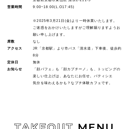
京都府京都市東山区 清水2-211-5
営業時間
9:00~18:00(L.O17:45)
※2025年3月21日(金)より一時休業いたします。
ご迷惑をおかけいたしますがご理解賜りますようお
願い申し上げます。
席数
なし
アクセス
JR「京都駅」より市バス「清水道」下車後、徒歩約
8分
定休日
無休
お知らせ
「顔パフェ」も「顔カプチーノ」も、トッピングの
楽しい仕上げは、あなたにお任せ。パティシエ
気分を味わえるかも？なプチ体験カフェです。
TAKEOUT
MENU